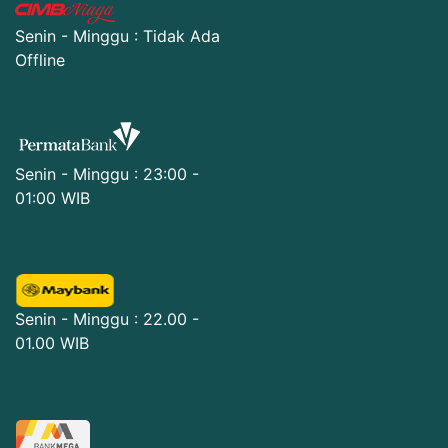
Senin - Minggu : Tidak Ada
Offline
Senin - Minggu : 23:00 -
01:00 WIB
Senin - Minggu : 22.00 -
01.00 WIB