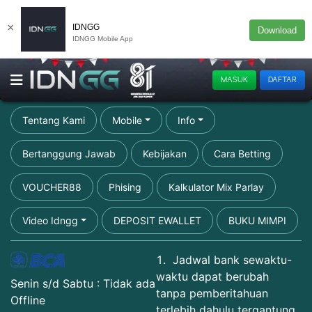
×
IDNGG
Download
IDNGG Mobile App
MASUK
DAFTAR
Tentang Kami
Mobile
Info
Bertanggung Jawab
Kebijakan
Cara Betting
VOUCHER88
Phising
Kalkulator Mix Parlay
Video Idngg
DEPOSIT EWALLET
BUKU MIMPI
Jadwal bank sewaktu-
waktu dapat berubah
Senin s/d Sabtu : Tidak ada
tanpa pemberitahuan
Offline
terlebih dahulu tergantung