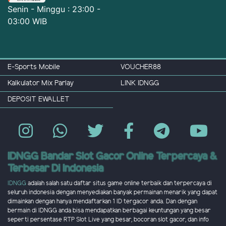
Senin - Minggu : 23:00 -
03:00 WIB
E-Sports Mobile
VOUCHER88
Kalkulator Mix Parlay
LINK IDNGG
DEPOSIT EWALLET
IDNGG Bandar Slot Gacor Online Terpercaya &
Terbesar Di Indonesia
IDNGG
adalah salah satu daftar situs game online terbaik dan terpercaya di
seluruh indonesia dengan menyediakan banyak permainan menarik yang dapat
dimainkan dengan hanya mendaftarkan 1 ID tergacor anda. Dan dengan
bermain di IDNGG anda bisa mendapatkan berbagai keuntungan yang besar
seperti persentase RTP Slot Live yang besar, bocoran slot gacor, dan info