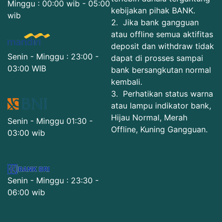
Minggu : 00:00 wib - 05:00
kebijakan pihak BANK.
wib
Jika bank gangguan
atau offline semua aktifitas
deposit dan withdraw tidak
Senin - Minggu : 23:00 -
dapat di prosses sampai
03:00 WIB
bank bersangkutan normal
kembali.
Perhatikan status warna
atau lampu indikator bank,
Hijau Normal, Merah
Senin - Minggu 01:30 -
Offline, Kuning Gangguan.
03:00 wib
Senin - Minggu : 23:30 -
06:00 wib