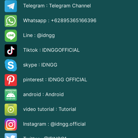
Telegram : Telegram Channel
Whatsapp : +62895365166396
Line : @idngg
Tiktok : IDNGGOFFICIAL
skype : IDNGG
pinterest : IDNGG OFFICIAL
android : Android
video tutorial : Tutorial
Instagram : @idngg.official