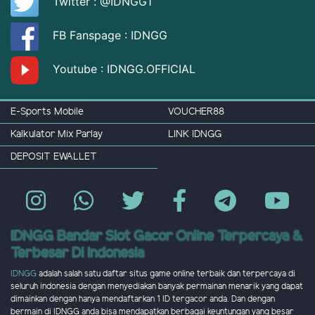
Twitter : @IDNGG1
FB Fanspage : IDNGG
Youtube : IDNGG.OFFICIAL
E-Sports Mobile
VOUCHER88
Kalkulator Mix Parlay
LINK IDNGG
DEPOSIT EWALLET
IDNGG Bandar Slot Gacor Online Terpercaya &
Terbesar Di Indonesia
IDNGG
adalah salah satu daftar situs game online terbaik dan terpercaya di
seluruh indonesia dengan menyediakan banyak permainan menarik yang dapat
dimainkan dengan hanya mendaftarkan 1 ID tergacor anda. Dan dengan
bermain di IDNGG anda bisa mendapatkan berbagai keuntungan yang besar